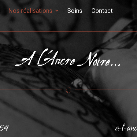
Nos réalisations
Soins
Contact
 54
a-l-an