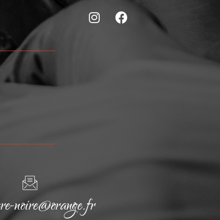
cre-noire@orange.fr