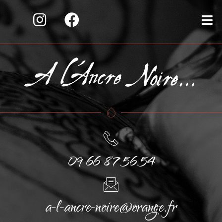
09 66 87 56 54
a-l-ancre-noire@orange.fr