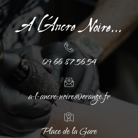
09 66 87 56 54
a-l-ancre-noire@orange.fr
Place de la Gare