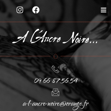
09 66 87 56 54
a-l-ancre-noire@orange.fr