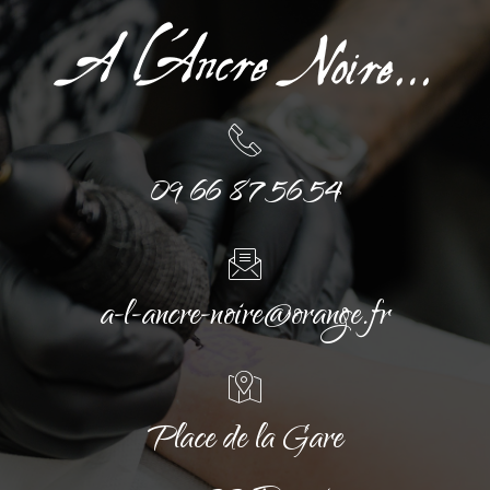
09 66 87 56 54
a-l-ancre-noire@orange.fr
Place de la Gare