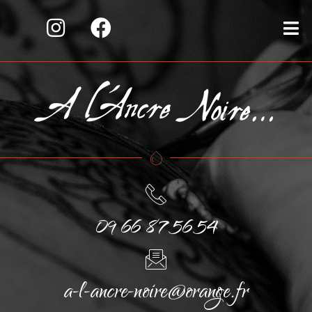
09 66 87 56 54
a-l-ancre-noire@orange.fr