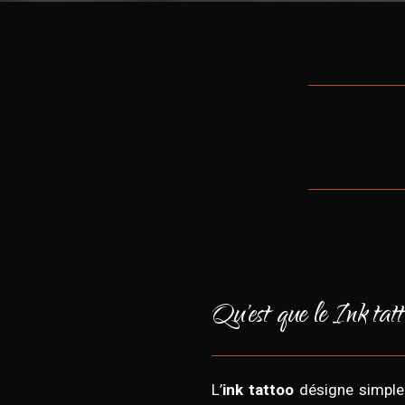
Qu'est que le Ink tat
L’
ink tattoo
désigne simple