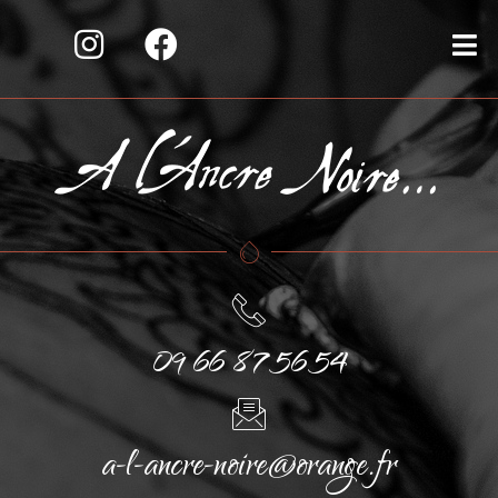
09 66 87 56 54
a-l-ancre-noire@orange.fr