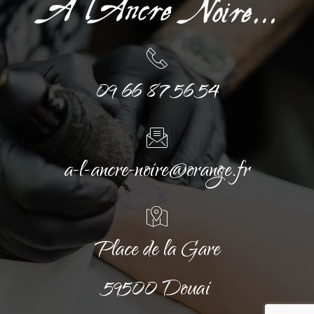
09 66 87 56 54
a-l-ancre-noire@orange.fr
Place de la Gare
59500 Douai