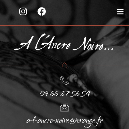
09 66 87 56 54
a-l-ancre-noire@orange.fr