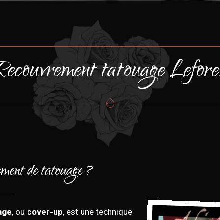
ecouvrement tatouage Lefore
ement de tatouage ?
age
, ou
cover-up
, est une technique