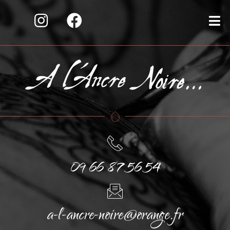
09 66 87 56 54
a-l-ancre-noire@orange.fr