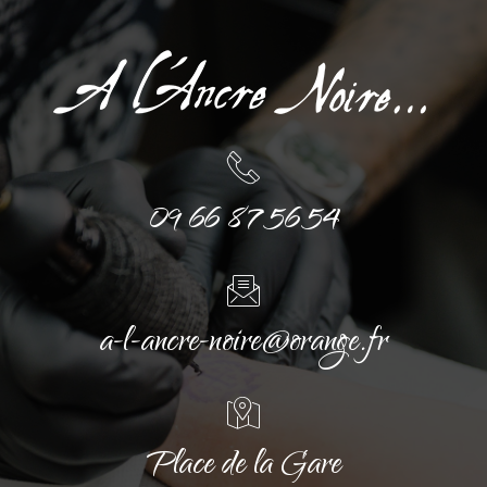
09 66 87 56 54
a-l-ancre-noire@orange.fr
Place de la Gare