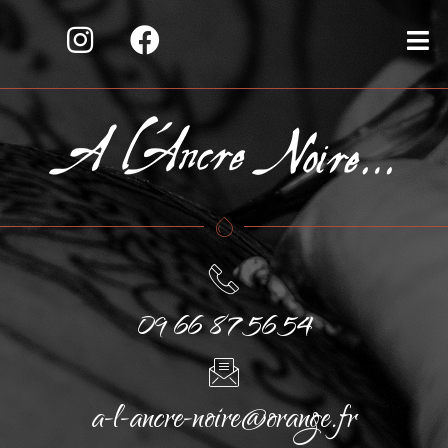
09 66 87 56 54
a-l-ancre-noire@orange.fr