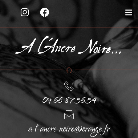
09 66 87 56 54
a-l-ancre-noire@orange.fr