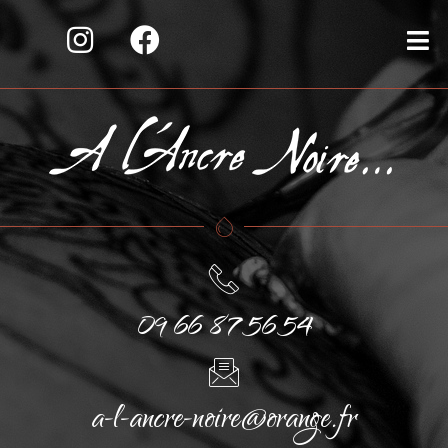
09 66 87 56 54
a-l-ancre-noire@orange.fr