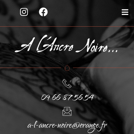
09 66 87 56 54
a-l-ancre-noire@orange.fr