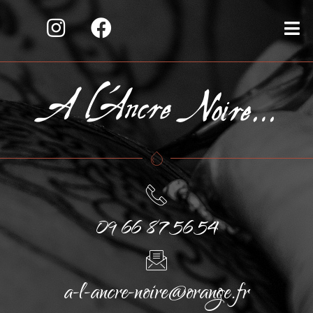
09 66 87 56 54
a-l-ancre-noire@orange.fr