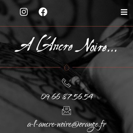
09 66 87 56 54
a-l-ancre-noire@orange.fr