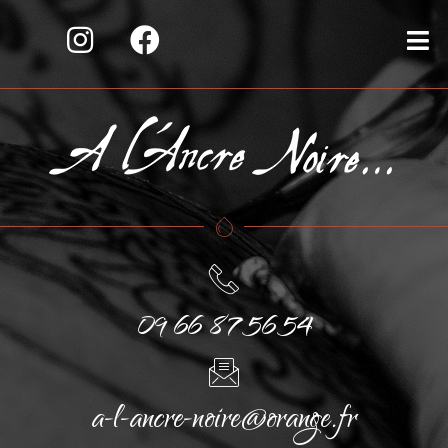
09 66 87 56 54
a-l-ancre-noire@orange.fr