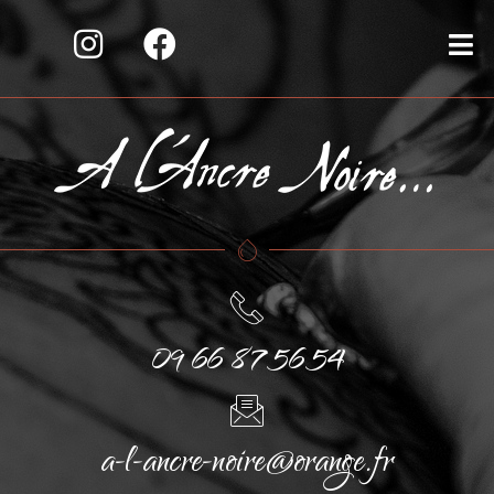
09 66 87 56 54
a-l-ancre-noire@orange.fr