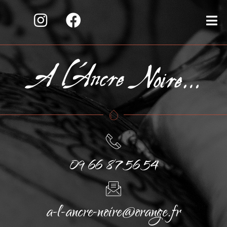
09 66 87 56 54
a-l-ancre-noire@orange.fr