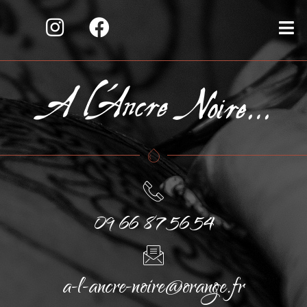
09 66 87 56 54
a-l-ancre-noire@orange.fr