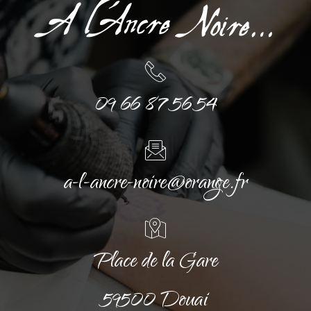
09 66 87 56 54
a-l-ancre-noire@orange.fr
Place de la Gare
59500 Douai