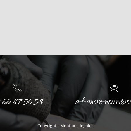
 66 87 56 54
a-l-ancre-noire@o
Copyright -
Mentions légales