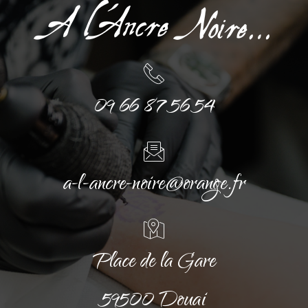
09 66 87 56 54
a-l-ancre-noire@orange.fr
Place de la Gare
59500 Douai