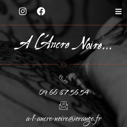
09 66 87 56 54
a-l-ancre-noire@orange.fr