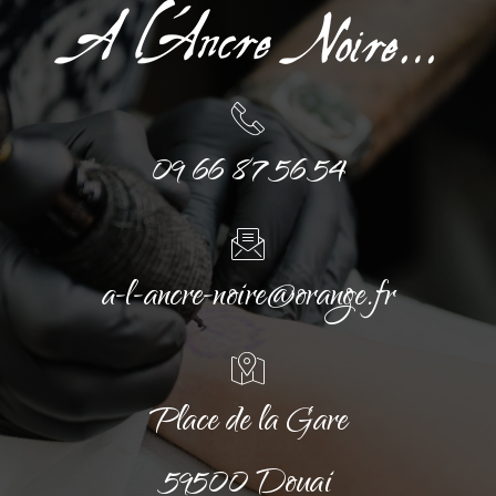
09 66 87 56 54
a-l-ancre-noire@orange.fr
Place de la Gare
59500 Douai