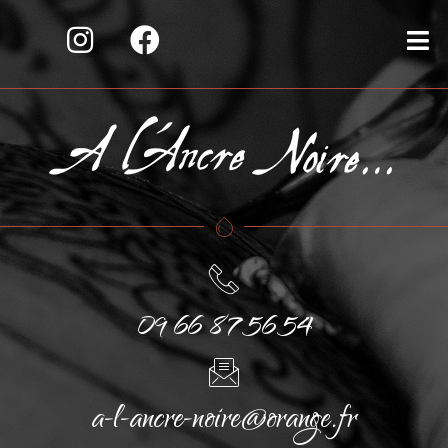
09 66 87 56 54
a-l-ancre-noire@orange.fr