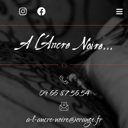
09 66 87 56 54
a-l-ancre-noire@orange.fr