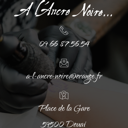
09 66 87 56 54
a-l-ancre-noire@orange.fr
Place de la Gare
59500 Douai