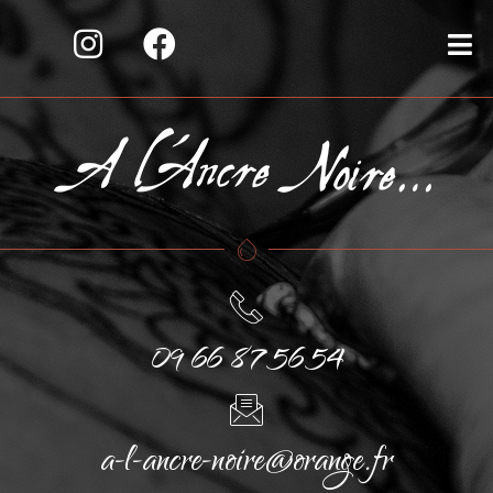
09 66 87 56 54
a-l-ancre-noire@orange.fr