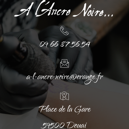
09 66 87 56 54
a-l-ancre-noire@orange.fr
Place de la Gare
59500 Douai