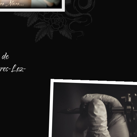
 de
res-Lez-