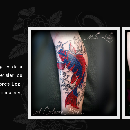
irés de la
erisier ou
bres-Lez-
onnalisés,