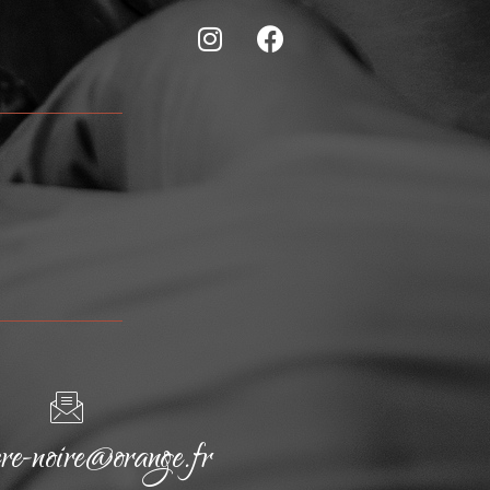
cre-noire@orange.fr