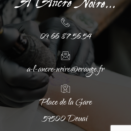
09 66 87 56 54
a-l-ancre-noire@orange.fr
Place de la Gare
59500 Douai