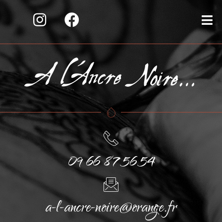
09 66 87 56 54
a-l-ancre-noire@orange.fr